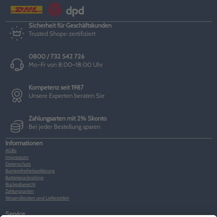
Sicherheit für Geschäftskunden
Trusted Shops-zertifiziert
0800 / 732 542 726
Mo–Fr von 8:00–18:00 Uhr
Kompetenz seit 1987
Unsere Experten beraten Sie
Zahlungsarten mit 2% Skonto
Bei jeder Bestellung sparen
Informationen
AGBs
Impressum
Datenschutz
Barrierefreiheitserklärung
Batterierücknahme
Rückgaberecht
Zahlungsarten
Versandkosten und Lieferzeiten
Service