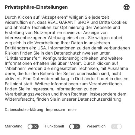
Kunden-Konto
Warenkorb
Merkliste
Neues Kunden-Konto anlegen
Newsletter
Kontakt
FAQs
Über uns
Kategorien
Betriebsorganisation (52)
Schlüsselorganisation (140)
Reifenorganisation (35)
Werkstattorganisation (166)
Preisauszeichnung und Preisdisplays (35)
Formulare KFZ und Werkstatt (34)
Kennzeichenhalter (49)
KFZ-Verkauf und KFZ-Präsentation (19)
Aussenwerbung (47)
Prospektpräsentation, Infosysteme (29)
Werbeartikel und Give-Aways (212)
SALES OFF (14)
Ausgezeichnet