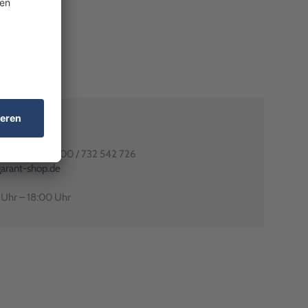
80991-0
utschlands: 0800 / 732 542 726
arant-shop.de
0 Uhr – 18:00 Uhr