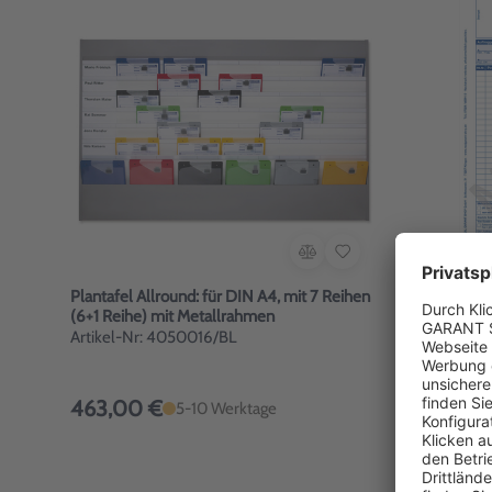
Plantafel Allround: für DIN A4, mit 7 Reihen
Werkstattau
(6+1 Reihe) mit Metallrahmen
AW/Stückli
Artikel-Nr: 4050016/BL
Artikel-Nr
Mengenst
463,00 €
ab 7,90
5-10 Werktage