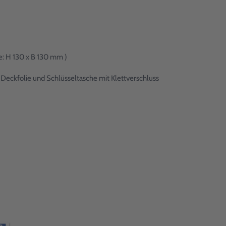
e: H 130 x B 130 mm )
 Deckfolie und Schlüsseltasche mit Klettverschluss