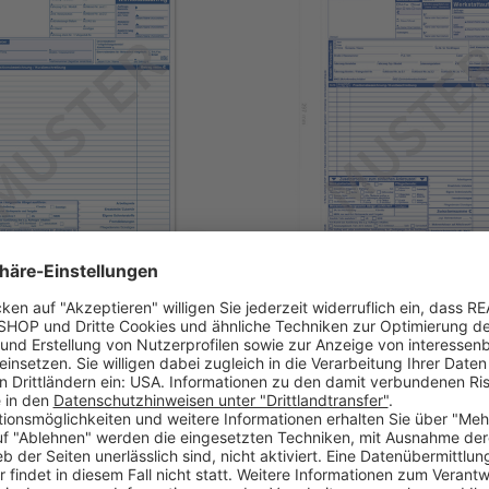
ftrag A4 Arbeitskarte: 24 Zeilen,
Werkstattauftrag KFZ Arbeitskart
ste
Erfassung, DIN A4
: 1070074
Artikel-Nr: 1070042/E
affelpreis verfügbar
Mengenstaffelpreis verfügbar
 €
ab 7,90 €
1-2 Werktage
1-2 Werktage