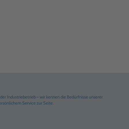
er Industriebetrieb – wir kennen die Bedürfnisse unserer
rsönlichem Service zur Seite.