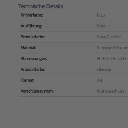
Technische Details
Primärfarbe:
blau
Ausführung:
Blau
Produktfarbe:
Blau/Glasklar
Material:
Kunststoff/karton
Abmessungen:
H: 330 x B: 223 
Produktfarbe:
Glasklar
Format:
A4
Verschlusssystem:
Klettverschluss