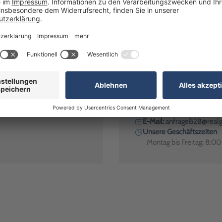
attmappe, Auftragsmappe mit Schlüsseltasche"? Wir haben die Antwort!
Alternativ erreichen Sie uns
Telefon:
+49 (0)7024 / 
R
Kostenfrei innerhalb De
E-Mail:
anfrageB2B@realg
Unsere Geschäftszeiten
Montag bis Freitag: 8:0