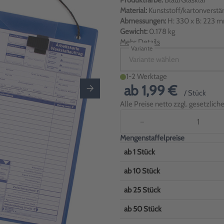
Produktfarbe:
Blau/Glasklar
Material:
Kunststoff/kartonverstär
Abmessungen:
H: 330 x B: 223 m
Gewicht:
0.178 kg
Mehr Details
Variante
Variante wählen
1-2 Werktage
ab
1,99 €
/ Stück
Alle Preise netto zzgl. gesetzlic
−
Mengenstaffelpreise
ab
1
Stück
ab
10
Stück
ab
25
Stück
ab
50
Stück