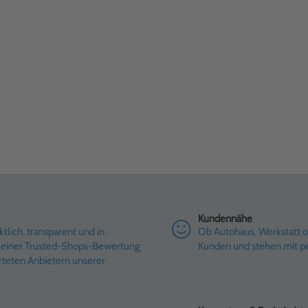
Kundennähe
tlich, transparent und in
Ob Autohaus, Werkstatt od
it einer Trusted-Shops-Bewertung
Kunden und stehen mit pe
rteten Anbietern unserer