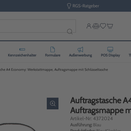
RGS-Ratgeber
Kennzeichenhalter
Formulare
Außenwerbung
POS Display
T
sche A4 Economy: Werkstattmappe, Auftragsmappe mit Schlüsseltasche
Auftragstasche 
Auftragsmappe mi
Artikel-Nr: 4372024
Ausführung:
Blau