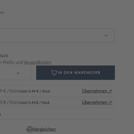
mm
Stück
her MwSt. und
Versandkosten
+
IN DEN WARENKORB
9 €
/ Stück
Übernehmen ↗
statt 0,49 € / Stück
5 €
/ Stück
Übernehmen ↗
statt 0,45 € / Stück
n
Vergleichen