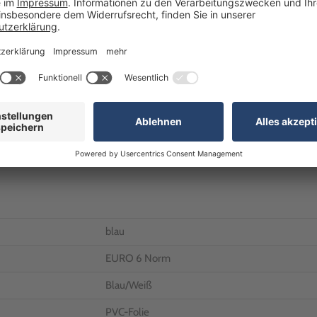
Alternativ erreichen Sie uns
Telefon:
+49 (0)7024 / 
R
Kostenfrei innerhalb De
E-Mail:
anfrageB2B@realg
Unsere Geschäftszeiten
Montag bis Freitag: 8:0
blau
EURO 6 Norm
Blau/Weiß
PVC-Folie