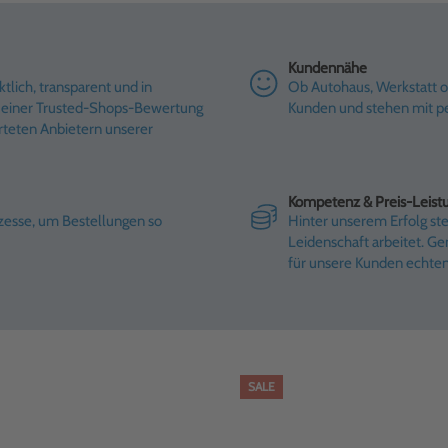
Kundennähe
tlich, transparent und in
Ob Autohaus, Werkstatt od
it einer Trusted-Shops-Bewertung
Kunden und stehen mit pe
rteten Anbietern unserer
Kompetenz & Preis-Leist
ozesse, um Bestellungen so
Hinter unserem Erfolg st
Leidenschaft arbeitet. G
für unsere Kunden echte
SALE