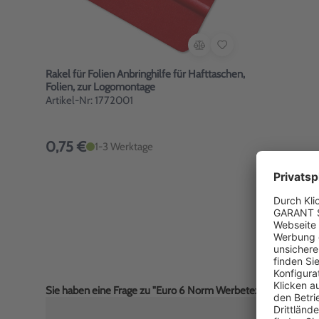
Rakel für Folien Anbringhilfe für Hafttaschen,
Folien, zur Logomontage
Artikel-Nr: 1772001
0,75 €
1-3 Werktage
Sie haben eine Frage zu "Euro 6 Norm Werbetext-Folie selbst