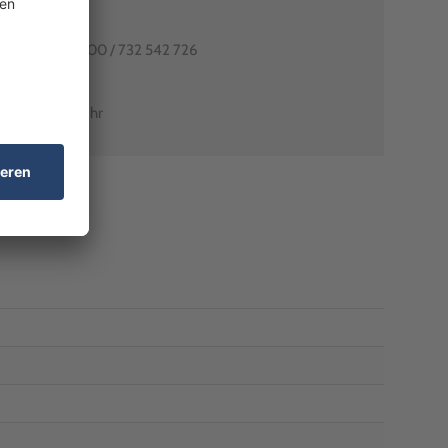
80991-0
utschlands: 0800 / 732 542 726
arant-shop.de
0 Uhr – 18:00 Uhr