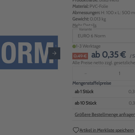
Produktfarbe:
Blau/Weiß
Material:
PVC-Folie
Abmessungen:
H: 100 x L: 500 
Gewicht:
0.013 kg
Mehr Details
Variante
EURO 6 Norm
1-3 Werktage
ab
0,35 €
0,49 €
/ 
Alle Preise netto zzgl. gesetzlic
−
Mengenstaffelpreise
ab
1
Stück
0,3
ab
10
Stück
0,3
Größere Bestellmenge anfrage
Artikel in Merkliste speichern