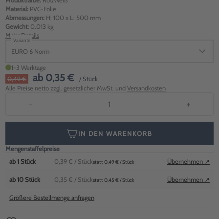
Produktfarbe:
Rot/Weiß
Material:
PVC-Folie
Abmessungen:
H: 100 x L: 500 mm
Gewicht:
0.013 kg
Mehr Details
Variante
EURO 6 Norm
1-3 Werktage
ab
0,35 €
0,49 €
/ Stück
Alle Preise netto zzgl. gesetzlicher MwSt. und
Versandkosten
−
+
IN DEN WARENKORB
Mengenstaffelpreise
ab
1
Stück
0,39 €
/ Stück
Übernehmen ↗
statt 0,49 € / Stück
ab
10
Stück
0,35 €
/ Stück
Übernehmen ↗
statt 0,45 € / Stück
Größere Bestellmenge anfragen