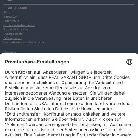
Informationen
AGBs
Impressum
Datenschutz
Barrierefreiheitserklärung
Batterierücknahme
Rückgaberecht
Zahlungsarten
Versandkosten und Lieferzeiten
Service
Kunden-Konto
Warenkorb
Merkliste
Neues Kunden-Konto anlegen
Newsletter
Kontakt
FAQs
Über uns
Kategorien
Betriebsorganisation (52)
Schlüsselorganisation (140)
Reifenorganisation (35)
Werkstattorganisation (166)
Preisauszeichnung und Preisdisplays (35)
Formulare KFZ und Werkstatt (34)
Kennzeichenhalter (49)
KFZ-Verkauf und KFZ-Präsentation (19)
Aussenwerbung (47)