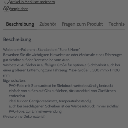
Artikel in Merkliste speichern
Vergleichen
Beschreibung
Zubehör
Fragen zum Produkt
Technisch
Beschreibung
Werbetext-Folien mit Standardtext "Euro 6 Norm"
Bewerben Sie die wichtigsten Hinweistexte oder Merkmale eines Fahrzeuges
gut sichtbar auf der Frontscheibe vom Auto.
Werbetext-Aufkleber in auffälliger Größe für optimale Sichtbarkeit auch bei
einer größeren Entfernung zum Fahrzeug: Maxi-Größe: L 500 mm x H 100
mm
Eigenschaften:
PVC-Folie mit Standardtext im Siebdruck wetterbeständig bedruckt
einfach von außen auf Glas aufkleben, rückstandsfrei von Glasflächen
entfernbar
ideal für den Ganzjahreseinsatz, temperaturbeständig
auch bei beschlagenen Scheiben ist der Werbeaufdruck immer sichtbar
PVC-Folie, zur Einmalverwendung
(Preise ohne Dekomaterial)