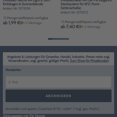
Preisblatt-Tasche A4 Light II: zum
Preisblatthalter A4 Car-Fix Elegance:
Einhängen in Sonnenblende
Stecksystem für KFZ: Front-
Seitenscheibe
Artikel-Nr: 1371059
Artikel-Nr: 1371072
Mengenstaffelpreis verfügbar
Mengenstaffelpreis verfügbar
ab 1,99 €
1-2 Werktage
ab 7,40 €
1-2 Werktage
Angebote & Leistungen für Gewerbe, Handel, Industrie. Preise netto zzgl.
Versandkosten, zzgl. gesetzl. gültiger MwSt.
Zum Shop für Privatkunden
Newsletter
ABONNIEREN
Anmelden und sparen: Gutschein € 10,- netto* (*zzgl. ges. MwSt.)
Zahlungsarten mit 2% Skonto