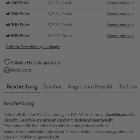
ab
100
Stück
5,75 €
/ Stück
Übernehmen ↗
ab
200
Stück
5,55 €
/ Stück
Übernehmen ↗
ab
300
Stück
5,25 €
/ Stück
Übernehmen ↗
ab
500
Stück
4,99 €
/ Stück
Übernehmen ↗
Größere Bestellmenge anfragen
Artikel in Merkliste speichern
Vergleichen
Beschreibung
Zubehör
Fragen zum Produkt
Technisch
Beschreibung
Preisblatthalter Car-Fix: Ausführung: für DIN A4 Hochformat
Qualitätsprodukt:
Klarsicht-Deckfolie am unteren Rand mit Rückwand verschweißt
Präsentieren Sie Ihre Infoblätter stilsicher und professionell: In
Sekundenschnelle haben Sie diesen Preisblatthalter im Fahrzeug positioniert
oder ein Infoblatt ausgewechselt!