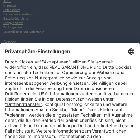
AGBs
Impressum
Datenschutz
Barrierefreiheitserklärung
Batterierücknahme
Rückgaberecht
Zahlungsarten
Versandkosten und Lieferzeiten
Service
Kunden-Konto
Warenkorb
Merkliste
Neues Kunden-Konto anlegen
Newsletter
Kontakt
FAQs
Über uns
Kategorien
Betriebsorganisation (52)
Schlüsselorganisation (140)
Reifenorganisation (35)
Werkstattorganisation (166)
Preisauszeichnung und Preisdisplays (35)
Formulare KFZ und Werkstatt (34)
Kennzeichenhalter (49)
KFZ-Verkauf und KFZ-Präsentation (19)
Aussenwerbung (47)
Prospektpräsentation, Infosysteme (29)
Werbeartikel und Give-Aways (212)