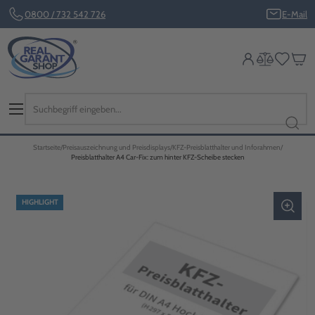
0800 / 732 542 726
E-Mail
Startseite
Preisauszeichnung und Preisdisplays
KFZ-Preisblatthalter und Inforahmen
Preisblatthalter A4 Car-Fix: zum hinter KFZ-Scheibe stecken
HIGHLIGHT