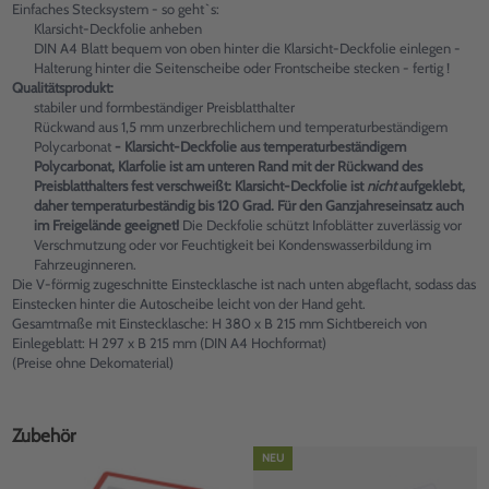
Einfaches Stecksystem - so geht`s:
Klarsicht-Deckfolie anheben
DIN A4 Blatt bequem von oben hinter die Klarsicht-Deckfolie einlegen -
Halterung hinter die Seitenscheibe oder Frontscheibe stecken - fertig !
Qualitätsprodukt:
stabiler und formbeständiger Preisblatthalter
Rückwand aus 1,5 mm unzerbrechlichem und temperaturbeständigem
Polycarbonat
- Klarsicht-Deckfolie aus temperaturbeständigem
Polycarbonat, Klarfolie ist am unteren Rand mit der Rückwand des
Preisblatthalters fest verschweißt: Klarsicht-Deckfolie ist
nicht
aufgeklebt,
daher temperaturbeständig bis 120 Grad. Für den Ganzjahreseinsatz auch
im Freigelände geeignet!
Die Deckfolie schützt Infoblätter zuverlässig vor
Verschmutzung oder vor Feuchtigkeit bei Kondenswasserbildung im
Fahrzeuginneren.
Die V-förmig zugeschnitte Einstecklasche ist nach unten abgeflacht, sodass das
Einstecken hinter die Autoscheibe leicht von der Hand geht.
Gesamtmaße mit Einstecklasche: H 380 x B 215 mm Sichtbereich von
Einlegeblatt: H 297 x B 215 mm (DIN A4 Hochformat)
(Preise ohne Dekomaterial)
Zubehör
NEU