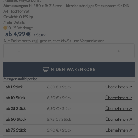
Material:
Polycarbonat
Abmessungen:
H: 380 x B: 215 mm - hitzebeständiges Stecksystem für DIN
A4 Hochformat
Gewicht:
0.159 kg
Mehr Details
10-15 Werktage
ab
4,99 €
/ Stück
Alle Preise netto zzgl. gesetzlicher MwSt. und
Versandkosten
−
+
IN DEN WARENKORB
Mengenstaffelpreise
ab
1
Stück
6,60 €
/ Stück
Übernehmen ↗
ab
10
Stück
6,50 €
/ Stück
Übernehmen ↗
ab
25
Stück
6,30 €
/ Stück
Übernehmen ↗
ab
50
Stück
5,95 €
/ Stück
Übernehmen ↗
ab
75
Stück
5,90 €
/ Stück
Übernehmen ↗