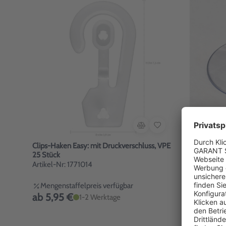
Clips-Haken Easy: mit Druckverschluss, VPE
Saugnapf m
25 Stück
Abziehlasc
Artikel-Nr: 1771014
Artikel-Nr:
Mengenstaffelpreis verfügbar
Mengenst
ab 5,95 €
ab 0,59
1-2 Werktage