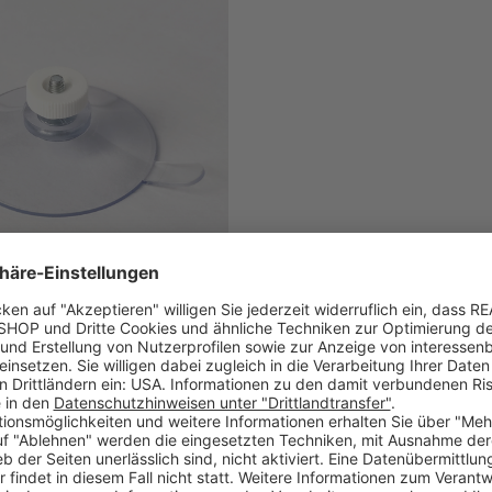
it Gewinde mit Rändelmutter &
he, Ø 50 mm
 1771011
affelpreis verfügbar
 €
1-2 Werktage