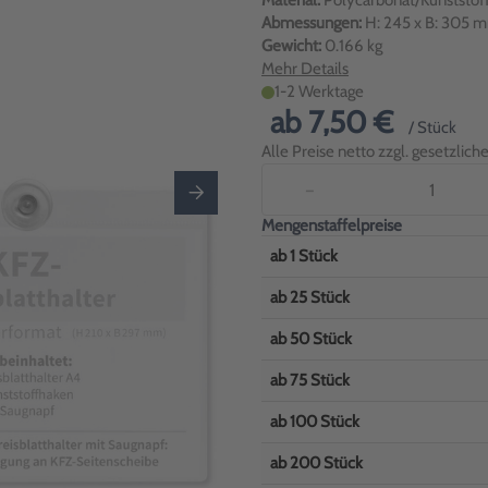
Material:
Polycarbonat/Kunststof
Abmessungen:
H: 245 x B: 305 
Gewicht:
0.166 kg
Mehr Details
1-2 Werktage
ab
7,50 €
/ Stück
Alle Preise netto zzgl. gesetzlic
−
Mengenstaffelpreise
ab
1
Stück
ab
25
Stück
ab
50
Stück
ab
75
Stück
ab
100
Stück
ab
200
Stück