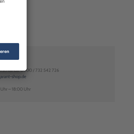
80991-0
utschlands: 0800 / 732 542 726
arant-shop.de
0 Uhr – 18:00 Uhr