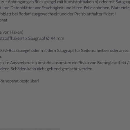
 zur Anbringung an Rückspiegel mit Kunststoffhaken b) oder mit Saugna
hre Datenblätter vor Feuchtigkeit und Hitze. Folie anheben, Blatt einlegen
oblatt bei Bedarf ausgewechselt und der Preisblatthalter fixiert !
onat
e von Haken)
unststoffhaken 1 x Saugnapf Ø 44 mm
 KFZ-Rückspiegel oder mit dem Saugnapf für Seitenscheiben oder an senk
.
 im Aussenbereich besteht ansonsten ein Risiko von Brennglaseffekt / 
andene Schäden kann nicht geltend gemacht werden.
r separat bestellbar!