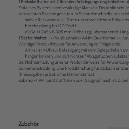
1 Preisblatthalter mit 2 flexiblen Anbringungsmöglichkeiten:
a)
Einfaches System: hitzebeständige Klarsicht-Deckfolie schützt I
senkrechten Position gehalten. In Sekundenschnelle ist ein Inf
stabile Rückwand aus 1,5 mm unzerbrechlichem Polycarb
hitzebeständig bis 120 Grad !
Maße: H 245 x B 305 mm (Höhe zzgl. überstehende Läng
1 Set beinhaltet:
1 x Preisblatthalter A4 im Querformat 1 x K
Wichtiger Produkthinweis für Anwendung im Freigelände:
Artikel ist NUR zur Befestigung mit dem Spiegelhaken am
hängen können, und darf nicht auf Ablageflächen aufsitzen
Bei Nichteinhaltung unserer Produkthinweise für Anwendungen
Sonneneinstrahlung. Eine Produkthaftung für dadurch entst
(Preisangaben je Set, ohne Dekomaterial.)
Zubehör-TIPP: Kunststoffhaken oder Saugnapf auch als Zubehö
Zubehör