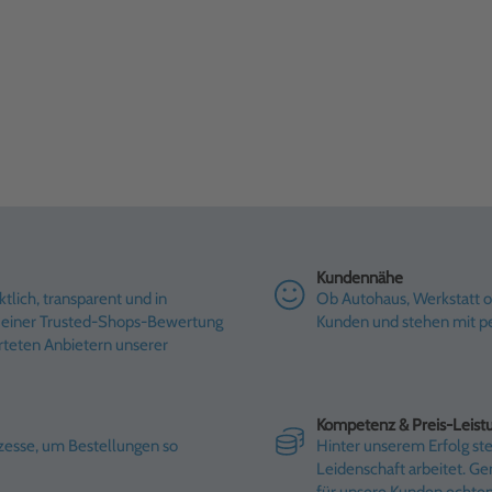
Kundennähe
tlich, transparent und in
Ob Autohaus, Werkstatt od
it einer Trusted-Shops-Bewertung
Kunden und stehen mit pe
rteten Anbietern unserer
Kompetenz & Preis-Leist
ozesse, um Bestellungen so
Hinter unserem Erfolg st
Leidenschaft arbeitet. G