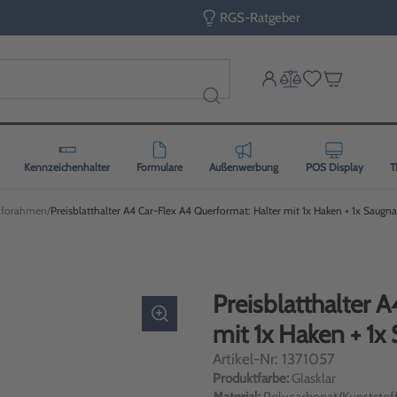
RGS-Ratgeber
Kennzeichenhalter
Formulare
Außenwerbung
POS Display
T
Inforahmen
Preisblatthalter A4 Car-Flex A4 Querformat: Halter mit 1x Haken + 1x Saugn
Preisblatthalter 
mit 1x Haken + 1x
Artikel-Nr: 1371057
Produktfarbe:
Glasklar