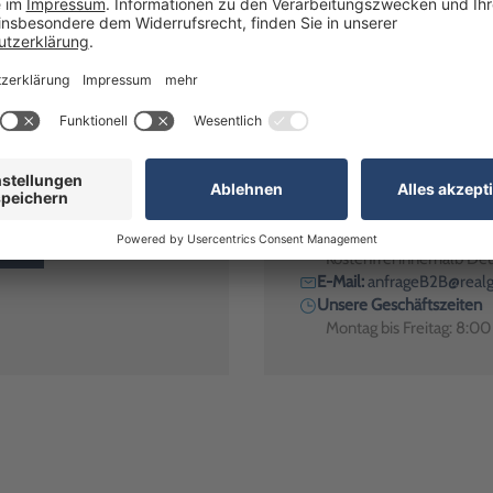
rformat: Halter mit 1x Haken + 1x Saugnapf"? Wir haben die Antwort!
Alternativ erreichen Sie uns
Telefon:
+49 (0)7024 / 
R
Kostenfrei innerhalb De
E-Mail:
anfrageB2B@realg
Unsere Geschäftszeiten
Montag bis Freitag: 8:0