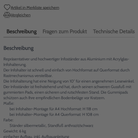
Artikel in Merkliste speichern
Vergleichen
Beschreibung
Fragen zum Produkt
Technische Details
Beschreibung
Repräsentativer und hochwertiger Infoständer aus Aluminium mit Acrylglas-
Infohalterung.
Der Infohalter ist schnell und einfach von Hochformat auf Querformat durch
Rastmechanismus verstellbar.
Die Infohalterung hat eine Neigung von 10° für einen angenehmen Lesewinkel.
Der Infoständer ist freihstehend und hat, durch seinen schweren Gussfuß mit
gummierten Pads, einen sicheren und rutschfesten Stand. Die Gummipads
schützen auch Ihre empfindlichen Bodenbeläge vor Kratzern.
Maße:
bei Infohalter-Montage für A4 Hochformat: H 118 cm
bei Infohalter-Montage für A4 Querformat: H 108 cm
Farbe:
Ständer silbermetallic, Standfuß anthrazit/schwarz
Gewicht: 6 kg
einfacher Aufbau, inkl. Aufbauanleitung