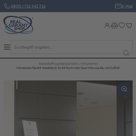
0800 / 732 542 726
E-Mail
Startseite
Prospektpräsentation, Infosysteme
Infoständer FlexA4: freistehend, für A4 Hoch-oder Quer Infos aus Alu, mit Gußfuß