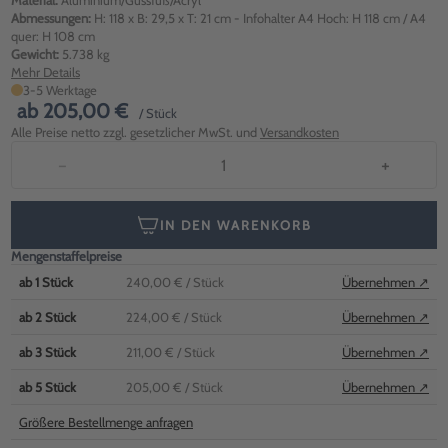
Material:
Aluminium/Gussfuß/Acryl
Abmessungen:
H: 118 x B: 29,5 x T: 21 cm - Infohalter A4 Hoch: H 118 cm / A4
quer: H 108 cm
Gewicht:
5.738 kg
Mehr Details
3-5 Werktage
ab
205,00 €
/ Stück
Alle Preise netto zzgl. gesetzlicher MwSt. und
Versandkosten
−
+
IN DEN WARENKORB
Mengenstaffelpreise
ab
1
Stück
240,00 €
/ Stück
Übernehmen ↗
ab
2
Stück
224,00 €
/ Stück
Übernehmen ↗
ab
3
Stück
211,00 €
/ Stück
Übernehmen ↗
ab
5
Stück
205,00 €
/ Stück
Übernehmen ↗
Größere Bestellmenge anfragen