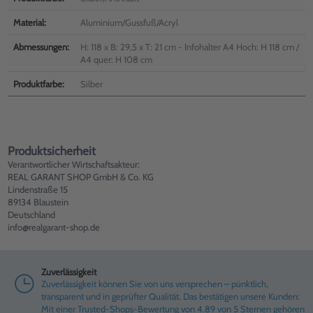
Material:
Aluminium/Gussfuß/Acryl
Abmessungen:
H: 118 x B: 29,5 x T: 21 cm - Infohalter A4 Hoch: H 118 cm /
A4 quer: H 108 cm
Produktfarbe:
Silber
Produktsicherheit
Verantwortlicher Wirtschaftsakteur:
REAL GARANT SHOP GmbH & Co. KG
Lindenstraße 15
89134 Blaustein
Deutschland
info@realgarant-shop.de
Zuverlässigkeit
Zuverlässigkeit können Sie von uns versprechen – pünktlich,
transparent und in geprüfter Qualität. Das bestätigen unsere Kunden:
Mit einer Trusted-Shops-Bewertung von 4.89 von 5 Sternen gehören