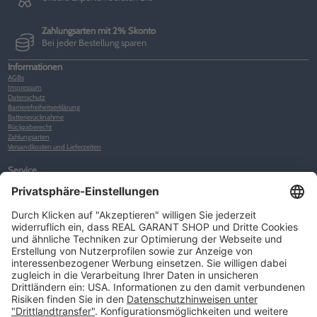
Zahlungsarten mit 2% Skonto
Bei jeder Bestellung sparen
Informationen
AGBs
Impressum
Datenschutz
Barrierefreiheitserklärung
Batterierücknahme
Rückgaberecht
Zahlungsarten
Versandkosten und Lieferzeiten
Service
Kunden-Konto
Warenkorb
Merkliste
Neues Kunden-Konto anlegen
Newsletter
Kontakt
FAQs
Über uns
Kategorien
Betriebsorganisation (52)
Schlüsselorganisation (140)
Reifenorganisation (35)
Werkstattorganisation (166)