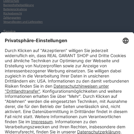
Datenschutz
Barrierefreiheitserklärung
Batterierücknahme
Rückgaberecht
Zahlungsarten
Versandkosten und Lieferzeiten
Service
Kunden-Konto
Warenkorb
Merkliste
Neues Kunden-Konto anlegen
Newsletter
Kontakt
FAQs
Über uns
Kategorien
Betriebsorganisation (52)
Schlüsselorganisation (140)
Reifenorganisation (35)
Werkstattorganisation (166)
Preisauszeichnung und Preisdisplays (35)
Formulare KFZ und Werkstatt (34)
Kennzeichenhalter (49)
KFZ-Verkauf und KFZ-Präsentation (19)
Aussenwerbung (47)
Prospektpräsentation, Infosysteme (29)
Werbeartikel und Give-Aways (212)
SALES OFF (14)