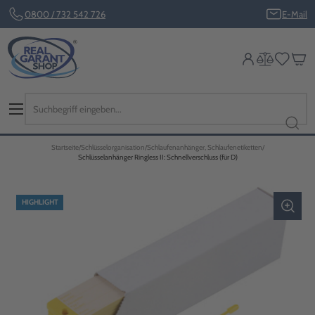
0800 / 732 542 726
E-Mail
Startseite
Schlüsselorganisation
Schlaufenanhänger, Schlaufenetiketten
Schlüsselanhänger Ringless II: Schnellverschluss (für D)
HIGHLIGHT