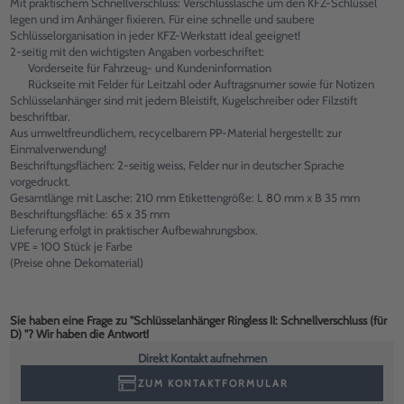
Mit praktischem Schnellverschluss: Verschlusslasche um den KFZ-Schlüssel
legen und im Anhänger fixieren. Für eine schnelle und saubere
Schlüsselorganisation in jeder KFZ-Werkstatt ideal geeignet!
2-seitig mit den wichtigsten Angaben vorbeschriftet:
Vorderseite für Fahrzeug- und Kundeninformation
Rückseite mit Felder für Leitzahl oder Auftragsnumer sowie für Notizen
Schlüsselanhänger sind mit jedem Bleistift, Kugelschreiber oder Filzstift
beschriftbar.
Aus umweltfreundlichem, recycelbarem PP-Material hergestellt: zur
Einmalverwendung!
Beschriftungsflächen: 2-seitig weiss, Felder nur in deutscher Sprache
vorgedruckt.
Gesamtlänge mit Lasche: 210 mm Etikettengröße: L 80 mm x B 35 mm
Beschriftungsfläche: 65 x 35 mm
Lieferung erfolgt in praktischer Aufbewahrungsbox.
VPE = 100 Stück je Farbe
(Preise ohne Dekomaterial)
Sie haben eine Frage zu "Schlüsselanhänger Ringless II: Schnellverschluss (für
D) "? Wir haben die Antwort!
Direkt Kontakt aufnehmen
ZUM KONTAKTFORMULAR