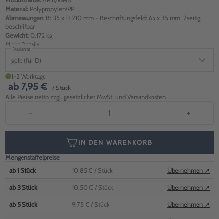
Produktfarbe:
Gelb/Weiß
Material:
Polypropylen/PP
Abmessungen:
B: 35 x T: 210 mm - Beschriftungsfeld: 65 x 35 mm, 2seitig
beschrifbar
Gewicht:
0.172 kg
Mehr Details
Variante
gelb (für D)
1-2 Werktage
ab
7,95 €
/ Stück
Alle Preise netto zzgl. gesetzlicher MwSt. und
Versandkosten
−
+
IN DEN WARENKORB
Mengenstaffelpreise
ab
1
Stück
10,85 €
/ Stück
Übernehmen ↗
ab
3
Stück
10,50 €
/ Stück
Übernehmen ↗
ab
5
Stück
9,75 €
/ Stück
Übernehmen ↗