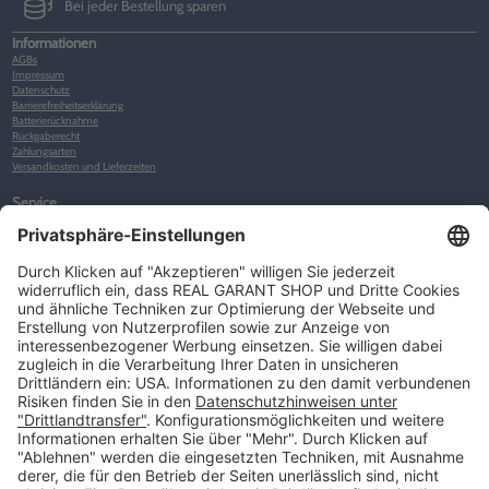
Bei jeder Bestellung sparen
Informationen
AGBs
Impressum
Datenschutz
Barrierefreiheitserklärung
Batterierücknahme
Rückgaberecht
Zahlungsarten
Versandkosten und Lieferzeiten
Service
Kunden-Konto
Warenkorb
Merkliste
Neues Kunden-Konto anlegen
Newsletter
Kontakt
FAQs
Über uns
Kategorien
Betriebsorganisation (52)
Schlüsselorganisation (140)
Reifenorganisation (35)
Werkstattorganisation (166)
Preisauszeichnung und Preisdisplays (35)
Formulare KFZ und Werkstatt (34)
Kennzeichenhalter (49)
KFZ-Verkauf und KFZ-Präsentation (19)