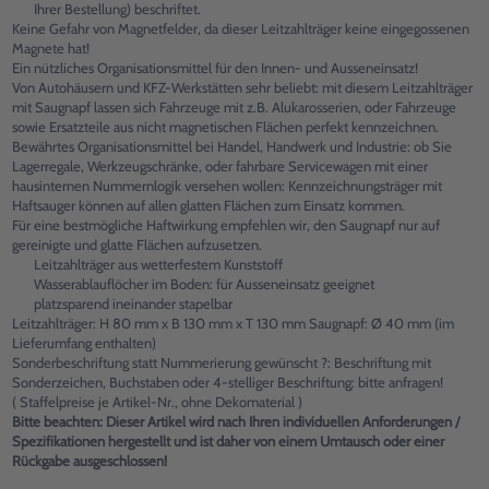
Ihrer Bestellung) beschriftet.
Keine Gefahr von Magnetfelder, da dieser Leitzahlträger keine eingegossenen
Magnete hat!
Ein nützliches Organisationsmittel für den Innen- und Ausseneinsatz!
Von Autohäusern und KFZ-Werkstätten sehr beliebt: mit diesem Leitzahlträger
mit Saugnapf lassen sich Fahrzeuge mit z.B. Alukarosserien, oder Fahrzeuge
sowie Ersatzteile aus nicht magnetischen Flächen perfekt kennzeichnen.
Bewährtes Organisationsmittel bei Handel, Handwerk und Industrie: ob Sie
Lagerregale, Werkzeugschränke, oder fahrbare Servicewagen mit einer
hausinternen Nummernlogik versehen wollen: Kennzeichnungsträger mit
Haftsauger können auf allen glatten Flächen zum Einsatz kommen.
Für eine bestmögliche Haftwirkung empfehlen wir, den Saugnapf nur auf
gereinigte und glatte Flächen aufzusetzen.
Leitzahlträger aus wetterfestem Kunststoff
Wasserablauflöcher im Boden: für Ausseneinsatz geeignet
platzsparend ineinander stapelbar
Leitzahlträger: H 80 mm x B 130 mm x T 130 mm Saugnapf: Ø 40 mm (im
Lieferumfang enthalten)
Sonderbeschriftung statt Nummerierung gewünscht ?: Beschriftung mit
Sonderzeichen, Buchstaben oder 4-stelliger Beschriftung: bitte anfragen!
( Staffelpreise je Artikel-Nr., ohne Dekomaterial )
Bitte beachten: Dieser Artikel wird nach Ihren individuellen Anforderungen /
Spezifikationen hergestellt und ist daher von einem Umtausch oder einer
Rückgabe ausgeschlossen!