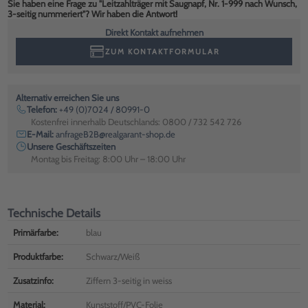
Sie haben eine Frage zu "Leitzahlträger mit Saugnapf, Nr. 1-999 nach Wunsch,
3-seitig nummeriert"? Wir haben die Antwort!
Direkt Kontakt aufnehmen
ZUM KONTAKTFORMULAR
Alternativ erreichen Sie uns
Telefon:
+49 (0)7024 / 80991-0
Kostenfrei innerhalb Deutschlands: 0800 / 732 542 726
E-Mail:
anfrageB2B@realgarant-shop.de
Unsere Geschäftszeiten
Montag bis Freitag: 8:00 Uhr – 18:00 Uhr
Technische Details
Primärfarbe:
blau
Produktfarbe:
Schwarz/Weiß
Zusatzinfo:
Ziffern 3-seitig in weiss
Material:
Kunststoff/PVC-Folie