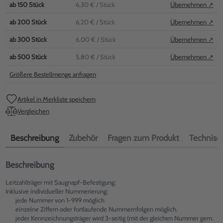
ab
150
Stück
6,30 €
/ Stück
Übernehmen ↗
ab
200
Stück
6,20 €
/ Stück
Übernehmen ↗
ab
300
Stück
6,00 €
/ Stück
Übernehmen ↗
ab
500
Stück
5,80 €
/ Stück
Übernehmen ↗
Größere Bestellmenge anfragen
Artikel in Merkliste speichern
Vergleichen
Beschreibung
Zubehör
Fragen zum Produkt
Technisch
Beschreibung
Leitzahlträger mit Saugnapf-Befestigung:
Inklusive individueller Nummerierung:
jede Nummer von 1-999 möglich
einzelne Ziffern oder fortlaufende Nummernfolgen möglich.
jeder Kennzeichnungsträger wird 3-seitig (mit der gleichen Nummer gem.