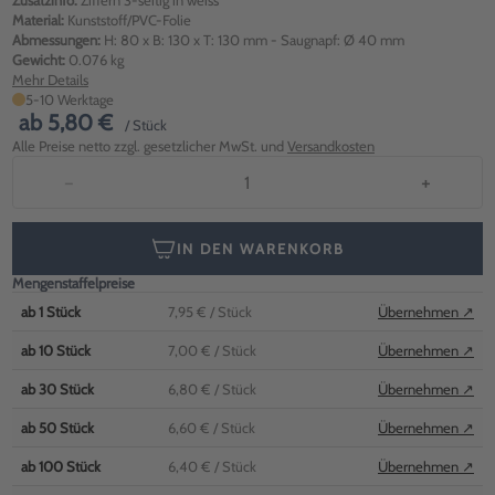
Zusatzinfo:
Ziffern 3-seitig in weiss
Material:
Kunststoff/PVC-Folie
Abmessungen:
H: 80 x B: 130 x T: 130 mm - Saugnapf: Ø 40 mm
Gewicht:
0.076 kg
Mehr Details
5-10 Werktage
ab
5,80 €
/ Stück
Alle Preise netto zzgl. gesetzlicher MwSt. und
Versandkosten
−
+
IN DEN WARENKORB
Mengenstaffelpreise
ab
1
Stück
7,95 €
/ Stück
Übernehmen ↗
ab
10
Stück
7,00 €
/ Stück
Übernehmen ↗
ab
30
Stück
6,80 €
/ Stück
Übernehmen ↗
ab
50
Stück
6,60 €
/ Stück
Übernehmen ↗
ab
100
Stück
6,40 €
/ Stück
Übernehmen ↗